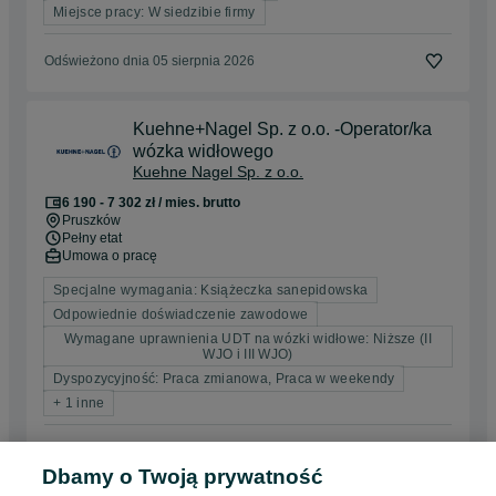
Miejsce pracy: W siedzibie firmy
Odświeżono dnia 05 sierpnia 2026
Kuehne+Nagel Sp. z o.o. -Operator/ka
wózka widłowego
Kuehne Nagel Sp. z o.o.
6 190 - 7 302 zł / mies. brutto
Pruszków
Pełny etat
Umowa o pracę
Specjalne wymagania: Książeczka sanepidowska
Odpowiednie doświadczenie zawodowe
Wymagane uprawnienia UDT na wózki widłowe: Niższe (II
WJO i III WJO)
Dyspozycyjność: Praca zmianowa, Praca w weekendy
+ 1 inne
Odświeżono dnia 05 sierpnia 2026
Dbamy o Twoją prywatność