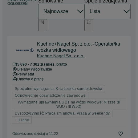
ZNALEŹLIŚMY 9
Sortowanie
Opcje przeglądania
OGŁOSZEŃ
Kuehne+Nagel Sp. z o.o. -Operator/ka
wózka widłowego
Kuehne Nagel Sp. z o.o.
5 690 - 7 302 zł / mies. brutto
Bielany Wrocławskie
Pełny etat
Umowa o pracę
Specjalne wymagania: Książeczka sanepidowska
Odpowiednie doświadczenie zawodowe
Wymagane uprawnienia UDT na wózki widłowe: Niższe (II
WJO i III WJO)
Dyspozycyjność: Praca zmianowa, Praca w weekendy
+ 1 inne
Odświeżono dzisiaj o 11:22