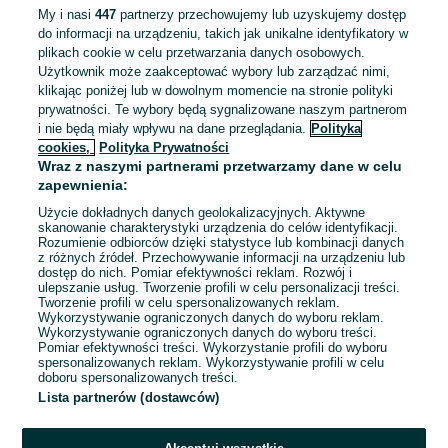
My i nasi
447
partnerzy przechowujemy lub uzyskujemy dostęp
Kuehne+Nagel sp. z o.o.
do informacji na urządzeniu, takich jak unikalne identyfikatory w
podejmie współpracę z
przewoźnikami drogowymi
plikach cookie w celu przetwarzania danych osobowych.
Użytkownik może zaakceptować wybory lub zarządzać nimi,
klikając poniżej lub w dowolnym momencie na stronie polityki
prywatności. Te wybory będą sygnalizowane naszym partnerom
Gdańsk, Kokoszki
Odświeżono dnia 05 sierpnia 2026
i nie będą miały wpływu na dane przeglądania.
Polityka
cookies,
Polityka Prywatności
Wraz z naszymi partnerami przetwarzamy dane w celu
zapewnienia:
Płatny staż w Kuehne+Nagel
Kuehne Nagel Sp. z o.o.
Użycie dokładnych danych geolokalizacyjnych. Aktywne
skanowanie charakterystyki urządzenia do celów identyfikacji.
Rozumienie odbiorców dzięki statystyce lub kombinacji danych
Gdynia
, Działki Leśne
z różnych źródeł. Przechowywanie informacji na urządzeniu lub
Pełny etat
dostęp do nich. Pomiar efektywności reklam. Rozwój i
ulepszanie usług. Tworzenie profili w celu personalizacji treści.
Praktyka / staż
Tworzenie profili w celu spersonalizowanych reklam.
Wykorzystywanie ograniczonych danych do wyboru reklam.
Specjalne wymagania: Status studenta
Wykorzystywanie ograniczonych danych do wyboru treści.
Doświadczenie nie jest wymagane
Pomiar efektywności treści. Wykorzystanie profili do wyboru
spersonalizowanych reklam. Wykorzystywanie profili w celu
Miejsce pracy: W siedzibie firmy
doboru spersonalizowanych treści.
Lista partnerów (dostawców)
Odświeżono dnia 31 lipca 2026